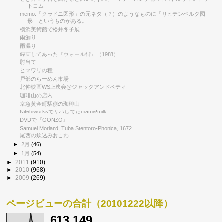
トコム
memo:「クラドニ図形」の元ネタ（？）のようなものに「リヒテンベルク図
形」というものがある。
横浜美術館で松井冬子展
雨漏り
雨漏り
録画してあった『ウォール街』（1988）
肘当て
ヒマワリの種
戸部のらーめん市場
北仲映画WS上映会@ジャックアンドベティ
珈琲山の店内
京急黄金町駅側の珈琲山
Nitehiworksでリハしてたmama!milk
DVDで『GONZO』
Samuel Morland, Tuba Stentoro-Phonica, 1672
尾西の炊込みおこわ
►
2月
(46)
►
1月
(54)
►
2011
(910)
►
2010
(968)
►
2009
(269)
ページビューの合計（20101222以降）
613,149