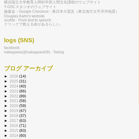
横浜国立大学教育人間科学部人間文化課程のウェブサイト
Y-GSCスタジオのウェブサイト
義援金：Google Checkout：東日本大震災（東北地方太平洋沖地震）
Douglas Kahn's website
vozMe - From text to speech
クリックで救える命があるらしい。
logs (SNS)
facebook
nakagawa(@nakagawa09) - Twilog
ブログ アーカイブ
►
2026
(14)
►
2025
(31)
►
2024
(40)
►
2023
(66)
►
2022
(89)
►
2021
(58)
►
2020
(59)
►
2019
(47)
►
2018
(37)
►
2017
(63)
►
2016
(71)
►
2015
(83)
►
2014
(60)