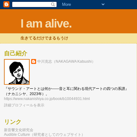
I am alive.
生きてるだけでまるもうけ
自己紹介
中川克志（NAKAGAWA Katsushi）
『サウンド・アートとは何か――音と耳に関わる現代アートの四つの系譜』
（ナカニシヤ、2023年）。
https://www.nakanishiya.co.jp/book/b10044931.html
詳細プロフィールを表示
リンク
新音響文化研究会
Audible Culture（研究者としてのウェブサイト）