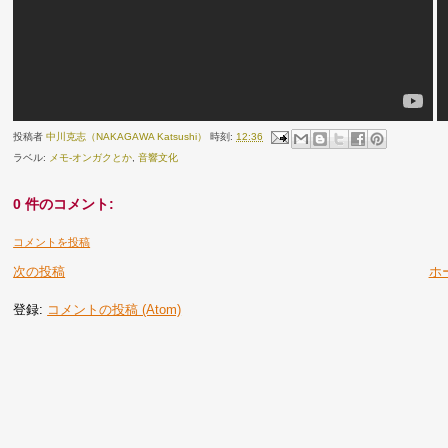
投稿者
中川克志（NAKAGAWA Katsushi）
時刻:
12:36
ラベル:
メモ-オンガクとか
,
音響文化
0 件のコメント:
コメントを投稿
次の投稿
ホ
登録:
コメントの投稿 (Atom)