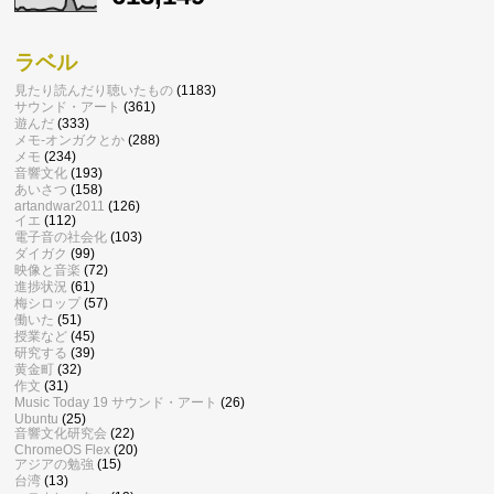
ラベル
見たり読んだり聴いたもの
(1183)
サウンド・アート
(361)
遊んだ
(333)
メモ-オンガクとか
(288)
メモ
(234)
音響文化
(193)
あいさつ
(158)
artandwar2011
(126)
イエ
(112)
電子音の社会化
(103)
ダイガク
(99)
映像と音楽
(72)
進捗状況
(61)
梅シロップ
(57)
働いた
(51)
授業など
(45)
研究する
(39)
黄金町
(32)
作文
(31)
Music Today 19 サウンド・アート
(26)
Ubuntu
(25)
音響文化研究会
(22)
ChromeOS Flex
(20)
アジアの勉強
(15)
台湾
(13)