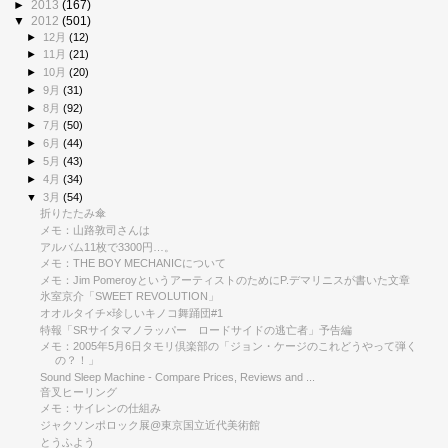
►
2013
(167)
▼
2012
(501)
►
12月
(12)
►
11月
(21)
►
10月
(20)
►
9月
(31)
►
8月
(92)
►
7月
(50)
►
6月
(44)
►
5月
(43)
►
4月
(34)
▼
3月
(54)
折りたたみ傘
メモ：山路敦司さんは
アルバム11枚で3300円…。
メモ：THE BOY MECHANICについて
メモ：Jim PomeroyというアーティストのためにP.デマリニスが書いた文章
氷室京介「SWEET REVOLUTION」
オオルタイチ×珍しいキノコ舞踊団#1
特報「SRサイタマノラッパー ロードサイドの逃亡者」予告編
メモ：2005年5月6日タモリ倶楽部の「ジョン・ケージのこれどうやって弾く
の？！」
Sound Sleep Machine - Compare Prices, Reviews and ...
音叉ヒーリング
メモ：サイレンの仕組み
ジャクソンポロック展@東京国立近代美術館
とうふよう