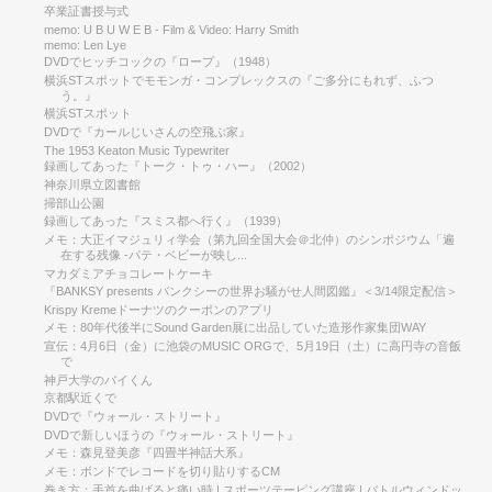
卒業証書授与式
memo: U B U W E B - Film & Video: Harry Smith
memo: Len Lye
DVDでヒッチコックの『ロープ』（1948）
横浜STスポットでモモンガ・コンプレックスの『ご多分にもれず、ふつ
う。』
横浜STスポット
DVDで『カールじいさんの空飛ぶ家』
The 1953 Keaton Music Typewriter
録画してあった『トーク・トゥ・ハー』（2002）
神奈川県立図書館
掃部山公園
録画してあった『スミス都へ行く』（1939）
メモ：大正イマジュリィ学会（第九回全国大会＠北仲）のシンポジウム「遍
在する残像 -パテ・ベビーが映し...
マカダミアチョコレートケーキ
‪『BANKSY presents バンクシーの世界お騒がせ人間図鑑』＜3/14限定配信＞‬
Krispy Kremeドーナツのクーポンのアプリ
メモ：80年代後半にSound Garden展に出品していた造形作家集団WAY
宣伝：4月6日（金）に池袋のMUSIC ORGで、5月19日（土）に高円寺の音飯
で
神戸大学のバイくん
京都駅近くで
DVDで『ウォール・ストリート』
DVDで新しいほうの『ウォール・ストリート』
メモ：森見登美彦『四畳半神話大系』
メモ：ボンドでレコードを切り貼りするCM
巻き方：手首を曲げると痛い時 | スポーツテーピング講座 | バトルウィンドッ